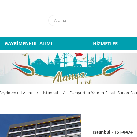
GAYRİMENKUL ALIMI
HİZMETLER
Gayrimenkul Alımı
/
Istanbul
/
Esenyurt’ta Yatırım Fırsatı Sunan Satı
Istanbul - IST-0474