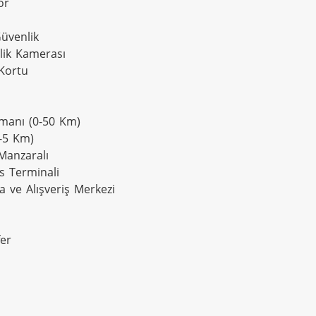
r

üvenlik

lik Kamerası

Kortu

imanı (0-50 Km)

1-5 Km)

Manzaralı

s Terminali

 ve Alışveriş Merkezi

er
