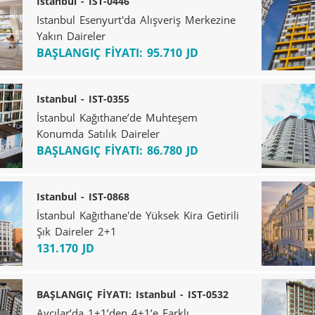
Istanbul - IST-0446
Istanbul Esenyurt'da Alışveriş Merkezine
Yakın Daireler
BAŞLANGIÇ FİYATI: 95.710 JD
Istanbul - IST-0355
İstanbul Kağıthane’de Muhteşem
Konumda Satılık Daireler
BAŞLANGIÇ FİYATI: 86.780 JD
Istanbul - IST-0868
İstanbul Kağıthane'de Yüksek Kira Getirili
Şık Daireler 2+1
131.170 JD
BAŞLANGIÇ FİYATI: Istanbul - IST-0532
Avcılar’da 1+1’den 4+1’e Farklı