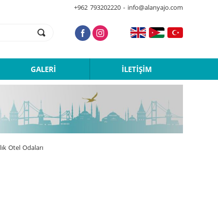
+962 793202220 - info@alanyajo.com
GALERİ
İLETİŞİM
lık Otel Odaları