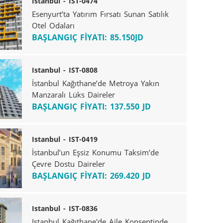
Istanbul - IST-0474
Esenyurt’ta Yatırım Fırsatı Sunan Satılık
Otel Odaları
BAŞLANGIÇ FİYATI: 85.150JD
Istanbul - IST-0808
İstanbul Kağıthane’de Metroya Yakın
Manzaralı Lüks Daireler
BAŞLANGIÇ FİYATI: 137.550 JD
Istanbul - IST-0419
İstanbul’un Eşsiz Konumu Taksim’de
Çevre Dostu Daireler
BAŞLANGIÇ FİYATI: 269.420 JD
Istanbul - IST-0836
Istanbul Kağıthane'de Aile Konseptinde