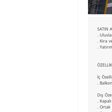
SATIN A
. Ulusla
. Kira v
. Yatırım
ÖZELLİK
İç Özelli
. Balkon
Dış Özell
. Kapalı
. Ortak