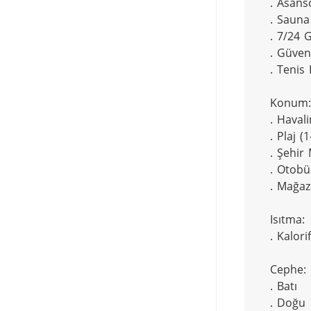
. Asansö
. Sauna

. 7/24 G
. Güven
. Tenis 
Konum:

. Haval
. Plaj (
. Şehir 
. Otobü
. Mağaza
Isıtma:

. Kalorif
Cephe:

. Batı

. Doğu
