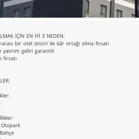
LMAK İÇİN EN İYİ 3 NEDEN:

rarası bir otel zinciri ile kâr ortağı olma fırsatı

e yatırım geliri garantili

 fırsatı

LER:

kler:



ikler:

 Otopark

 Bahçe
