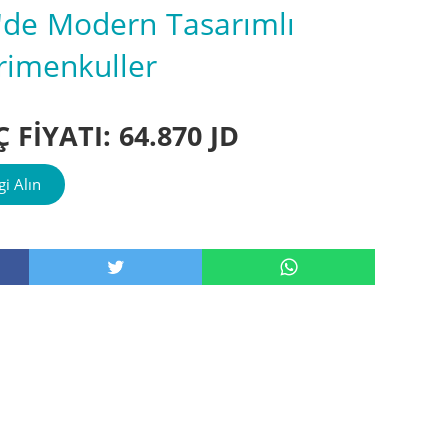
'de Modern Tasarımlı
rimenkuller
FİYATI: 64.870 JD
i Alın