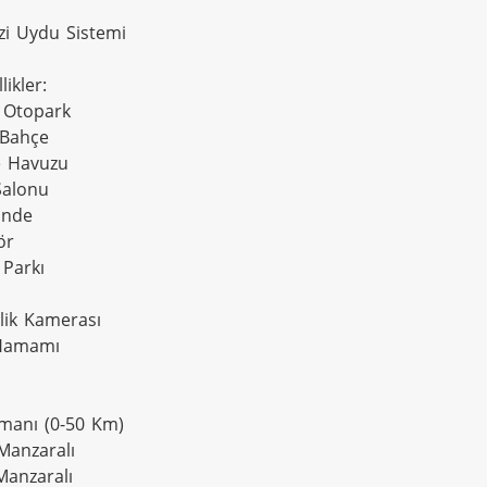
zi Uydu Sistemi

ikler:

 Otopark

 Bahçe

 Havuzu

Salonu

inde

r

Parkı

lik Kamerası

Hamamı

imanı (0-50 Km)

Manzaralı

Manzaralı
