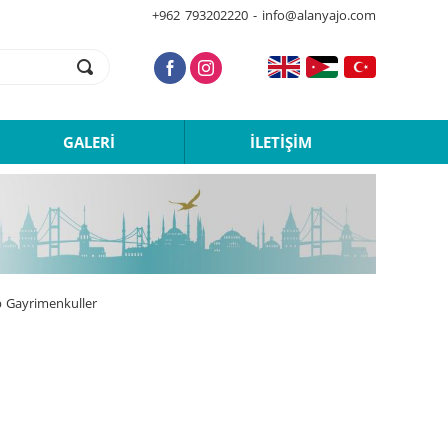
+962 793202220 - info@alanyajo.com
GALERİ
İLETİŞİM
p Gayrimenkuller