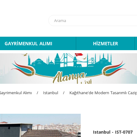
GAYRİMENKUL ALIMI
HİZMETLER
Gayrimenkul Alımı
/
Istanbul
/
Kağıthane'de Modern Tasarımlı Cazi
Istanbul - IST-0707