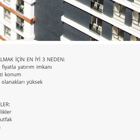
LMAK İÇİN EN İYİ 3 NEDEN:

fiyatla yatırım imkanı

zi konum

 olanakları yüksek

LER:

likler

utfak


