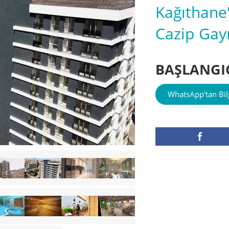
Kağıthane
Cazip Gay
BAŞLANGIÇ 
WhatsApp'tan Bilg