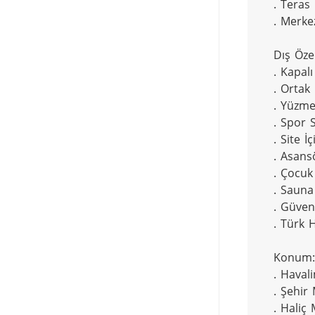
. Teras

. Merke
Dış Özell
. Kapalı
. Ortak
. Yüzme
. Spor 
. Site İç
. Asansö
. Çocuk 
. Sauna

. Güven
. Türk 
Konum:

. Haval
. Şehir 
. Haliç 