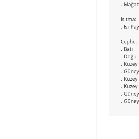
. Mağaza
Isıtma:

. Isı Pay
Cephe:

. Batı

. Doğu

. Kuzey

. Güney

. Kuzey 
. Kuzey
. Güney 
. Güne