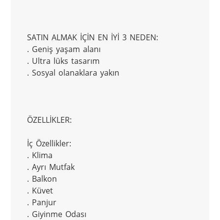
SATIN ALMAK İÇİN EN İYİ 3 NEDEN:

. Geniş yaşam alanı

. Ultra lüks tasarım

. Sosyal olanaklara yakın

ÖZELLİKLER:

İç Özellikler:

. Klima

. Ayrı Mutfak

. Balkon

. Küvet

. Panjur

. Giyinme Odası
