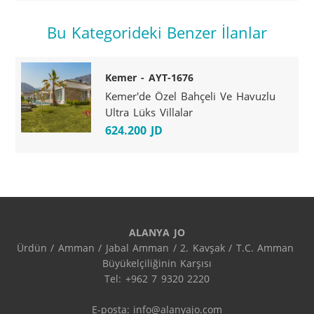
Bu Kategorideki Benzer İlanlar
Kemer - AYT-1676
Kemer'de Özel Bahçeli Ve Havuzlu
Ultra Lüks Villalar
624.200 JD
ALANYA JO
Ürdün / Amman / Jabal Amman / 2. Kavşak / T.C. Amman 
Büyükelçiliğinin Karşısı

Tel: +962 7 9320 2220

E-posta: info@alanyajo.com
