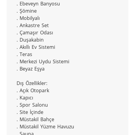
. Ebeveyn Banyosu

. Şömine

. Mobilyalı

. Ankastre Set

. Çamaşır Odası

. Duşakabin

. Akıllı Ev Sistemi

. Teras

. Merkezi Uydu Sistemi

. Beyaz Eşya

Dış Özellikler:

. Açık Otopark

. Kapıcı

. Spor Salonu

. Site İçinde

. Müstakil Bahçe

. Müstakil Yüzme Havuzu

. Sauna
